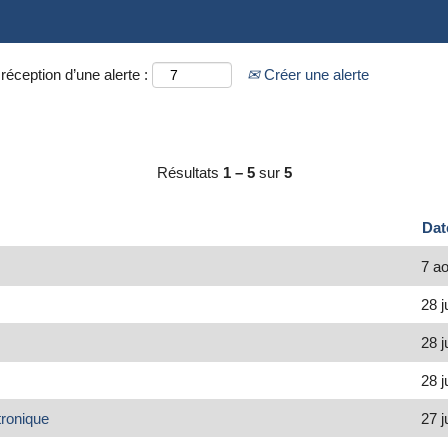
réception d’une alerte :
Créer une alerte
Résultats
1 – 5
sur
5
Da
7 a
28 j
28 j
28 j
tronique
27 j