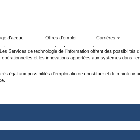
ge d’accueil
Offres d'emploi
Carrières
rs de diverses disciplines, notamment en mécanique, en génie civil, e
, l’inspection et l’entretien, l’exploitation et la planification des infra
Les Services de technologie de l’information offrent des possibilités 
tés opérationnelles et les innovations apportées aux systèmes dans l’e
cès égal aux possibilités d’emploi afin de constituer et de maintenir un 
ce.